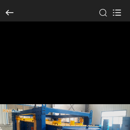
Xinxiang
AAREAL
Machine
Co.,Ltd.
All
Rights
Reserved.
घर
उत्पाद
हमारे
बारे
में
कारखाने
का
दौरा