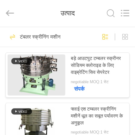
Xinxiang
AAREAL
Machine
उत्पाद
Co.,Ltd.
All
Rights
Reserved.
घर
145
टंबलर स्क्रीनिंग मशीन
विब्रो स्क्रीन मशीन
उत्पाद
बड़े आउटपुट टम्बलर स्क्रीनर
सोडियम क्लोराइड के लिए
हमारे
वाइब्रेटिंग सिव सेपरेटर
बारे
negotiable MOQ:1 सेट
संपर्क
में
102
कारखाने
फ्लाई एश टम्बलर स्क्रीनिंग
जाइरेटरी स्क्रीन सिफ्टर
मशीनें धूल का सबूत पर्यावरण के
का
अनुकूल
दौरा
negotiable MOQ:1 सेट