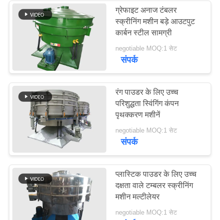
ग्रेफाइट अनाज टंबलर
स्क्रीनिंग मशीन बड़े आउटपुट
23
कार्बन स्टील सामग्री
negotiable MOQ:1 सेट
टर्बो स्क्रीन वायु वर्गीकरण
संपर्क
रंग पाउडर के लिए उच्च
परिशुद्धता स्विंगिंग कंपन
पृथक्करण मशीनें
41
negotiable MOQ:1 सेट
संपर्क
परीक्षण सिव शेकर
प्लास्टिक पाउडर के लिए उच्च
दक्षता वाले टम्बलर स्क्रीनिंग
मशीन मल्टीलेयर
negotiable MOQ:1 सेट