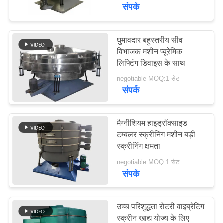
संपर्क
गुणवत्ता
नियंत्रण
घुमावदार बहुस्तरीय सीव
30
विभाजक मशीन प्यूरेमिक
लिफ्टिंग डिवाइस के साथ
उच्च आवृत्ति स्क्रीन
हमसे
negotiable MOQ:1 सेट
संपर्क
संपर्क
करें
मैग्नीशियम हाइड्रॉक्साइड
टम्बलर स्क्रीनिंग मशीन बड़ी
उद्धरण
स्क्रीनिंग क्षमता
62
मांगें
negotiable MOQ:1 सेट
संपर्क
टंबलर स्क्रीनिंग मशीन
साइटमैप
उच्च परिशुद्धता रोटरी वाइब्रेटिंग
PRIVACY
स्क्रीन खाद्य योज्य के लिए