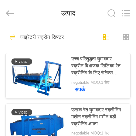
Xinxiang
AAREAL
Machine
उत्पाद
Co.,Ltd.
All
Rights
Reserved.
घर
145
जाइरेटरी स्क्रीन सिफ्टर
विब्रो स्क्रीन मशीन
उत्पाद
उच्च परिशुद्धता घुमावदार
स्क्रीन विभाजक सिलिका रेत
हमारे
स्क्रीनिंग के लिए रोटेक्स
बारे
स्क्रीन
negotiable MOQ:1 सेट
संपर्क
में
102
कारखाने
फ्राक रेत घुमावदार स्क्रीनिंग
जाइरेटरी स्क्रीन सिफ्टर
मशीन स्क्रीनिंग मशीन बड़ी
का
स्क्रीनिंग क्षमता
दौरा
negotiable MOQ:1 सेट