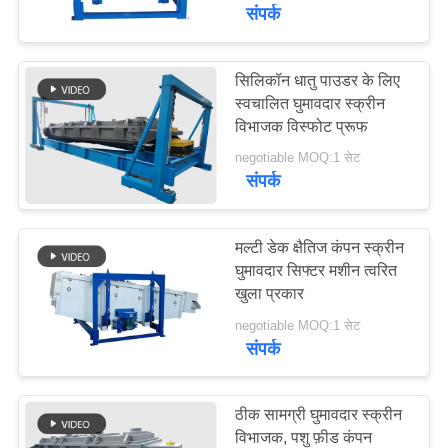
संपर्क
गुणवत्ता
नियंत्रण
सिलिकॉन धातु पाउडर के लिए
30
स्वचालित घुमावदार स्क्रीन
विभाजक विस्फोट प्रूफ
उच्च आवृत्ति स्क्रीन
हमसे
negotiable MOQ:1 सेट
संपर्क
संपर्क
करें
मल्टी डेक क्षैतिज कंपन स्क्रीन
घुमावदार सिफ्टर मशीन त्वरित
उद्धरण
खुला प्रकार
62
मांगें
negotiable MOQ:1 सेट
संपर्क
टंबलर स्क्रीनिंग मशीन
SITEMAP
ठीक सामग्री घुमावदार स्क्रीन
PRIVACY
विभाजक, पशु फ़ीड कंपन