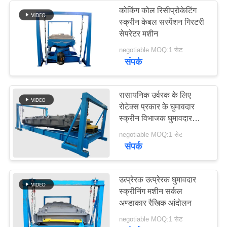
कोकिंग कोल रिसीप्रोकेटिंग
स्क्रीन केबल सस्पेंशन गिरटरी
23
सेपरेटर मशीन
negotiable MOQ:1 सेट
टर्बो स्क्रीन वायु वर्गीकरण
संपर्क
रासायनिक उर्वरक के लिए
रोटेक्स प्रकार के घुमावदार
स्क्रीन विभाजक घुमावदार
सिफ्टर
41
negotiable MOQ:1 सेट
संपर्क
परीक्षण सिव शेकर
उत्प्रेरक उत्प्रेरक घुमावदार
स्क्रीनिंग मशीन सर्कल
अण्डाकार रैखिक आंदोलन
negotiable MOQ:1 सेट