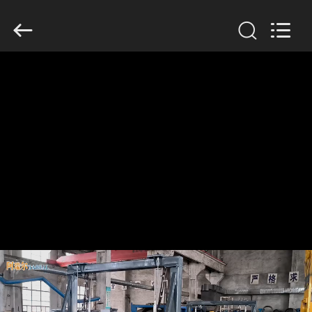
Xinxiang
AAREAL
Machine
Co.,Ltd.
All
Rights
Reserved.
घर
उत्पाद
हमारे
बारे
में
कारखाने
का
दौरा