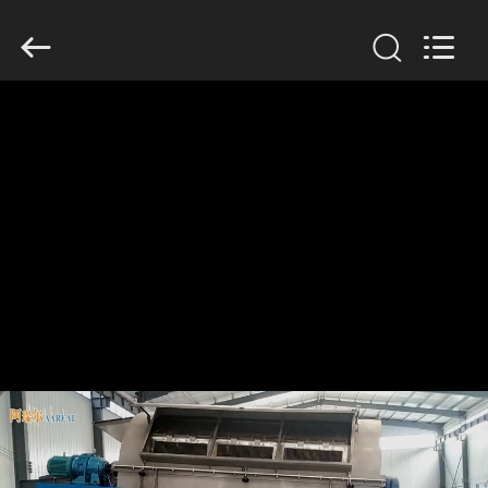
Xinxiang
AAREAL
Machine
Co.,Ltd.
All
Rights
Reserved.
घर
उत्पाद
हमारे
बारे
में
कारखाने
का
दौरा