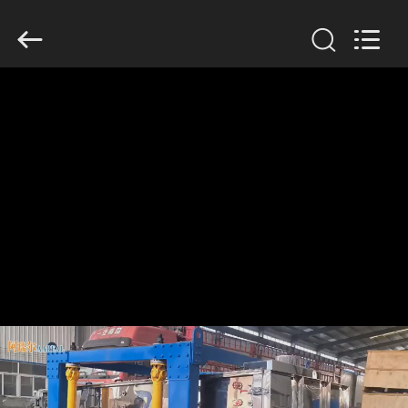
Xinxiang
AAREAL
Machine
Co.,Ltd.
All
Rights
Reserved.
घर
उत्पाद
हमारे
बारे
में
कारखाने
का
दौरा