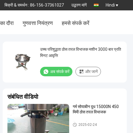
बिक्री & समर्थन :
86-156-37361027
उद्धरण मांगें
Hindi
का दौरा
गुणवत्ता नियंत्रण
हमसे संपर्क करें
उच्च परिशुद्धता ठोस तरल विभाजक मशीन 3000 बार प्रति
मिनट आवृत्ति
अब संपर्क करें
और जानें
संबंधित वीडियो
गर्म सोयाबीन दूध 15000N 450
मिमी ठोस तरल विभाजक
ठोस तरल विभाजक
2025-02-24