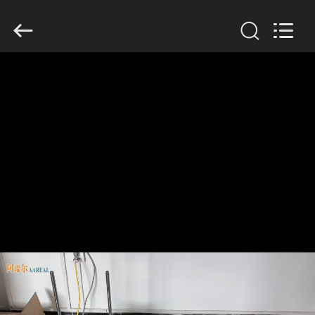
Xinxiang
AAREAL
Machine
Co.,Ltd.
All
Rights
Reserved.
घर
उत्पाद
हमारे
बारे
में
कारखाने
का
दौरा