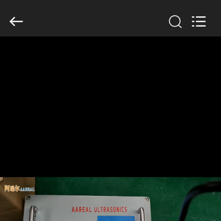
Xinxiang
AAREAL
Machine
Co.,Ltd.
All
Rights
Reserved.
घर
उत्पाद
हमारे
बारे
में
कारखाने
का
दौरा