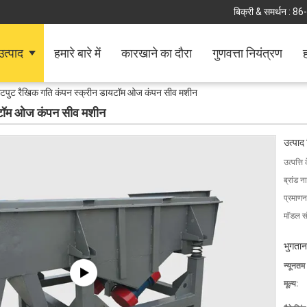
बिक्री & समर्थन :
86
उत्पाद
हमारे बारे में
कारखाने का दौरा
गुणवत्ता नियंत्रण
ह
टपुट रैखिक गति कंपन स्क्रीन डायटॉम ओज कंपन सीव मशीन
यटॉम ओज कंपन सीव मशीन
उत्पाद
उत्पत्ति 
ब्रांड न
प्रमाणन
मॉडल सं
भुगतान
न्यूनतम
मूल्य: