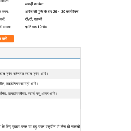
ग विवरण:
लकड़ी का केस
के समय:
आदेश की पुष्टि के बाद 20 ~ 30 कार्यदिवस
्तें:
टी/टी, एल/सी
की क्षमता:
प्रति माह 10 सेट
क करें
्टील फ्रेम, स्टेनलेस स्टील फ्रेम, आदि।
स्टील, टाइटेनियम सामग्री आदि।
कार्बोनेट, डायटॉम कीचड़, स्टार्च, पशु आहार आदि।
रने के लिए एकल-परत या बहु-परत स्क्रीन से लैस हो सकती