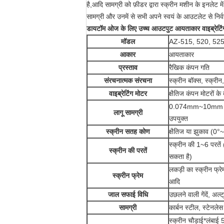
है,आदि सामग्री को फ़ीडर द्वारा स्क्रीन मशीन के इनलेट म
सामग्री और उनमें से सभी अपने स्वयं के आउटलेट से निर
डायटॉम ओज के लिए उच्च आउटपुट आयताकार वाइब्रेटिंग सी
मॉडल
AZ-515, 520, 525
आकार
आयताकार
प्रस्ताव
रैखिक कंपन गति
संरचनात्मक संरचना
स्क्रीन बॉक्स, स्क्री
वाइब्रेटिंग मोटर
क्षैतिज कंपन मोटरों के
0.074mm~10mm गैर च
लागू सामग्री
उपयुक्त
स्क्रीन सतह कोण
क्षैतिज या झुकाव (0°
स्क्रीन की 1~6 परतें
स्क्रीन की परतें
सकता है)
लकड़ी का स्क्रीन फ्रेम
स्क्रीन फ्रेम
आदि
जाल सफाई विधि
उछलने वाली गेंदें, अल
सामग्री
कार्बन स्टील, स्टेनल
स्क्रीन चौड़ाई*लंब