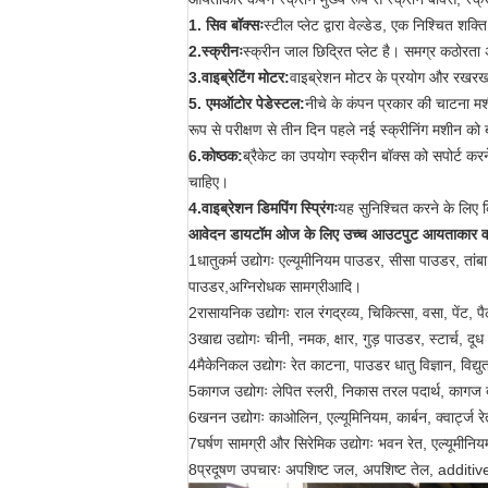
1. सिव बॉक्सः
स्टील प्लेट द्वारा वेल्डेड, एक निश्चित 
2
.
स्क्रीनः
स्क्रीन जाल छिद्रित प्लेट है। समग्र कठोरता
3
.
वाइब्रेटिंग मोटर:
वाइब्रेशन मोटर के प्रयोग और रखरखाव
5. एम
ऑटोर पेडेस्टल:
नीचे के कंपन प्रकार की चाटना मश
रूप से परीक्षण से तीन दिन पहले नई स्क्रीनिंग मशीन को 
6
.
कोष्ठक:
ब्रैकेट का उपयोग स्क्रीन बॉक्स को सपोर्ट कर
चाहिए।
4.
वाइब्रेशन डिमपिंग स्प्रिंगः
यह सुनिश्चित करने के लिए 
आवेदन
डायटॉम ओज के लिए उच्च आउटपुट आयताकार वाइ
1धातुकर्म उद्योगः एल्यूमीनियम पाउडर, सीसा पाउडर, तांब
पाउडर,अग्निरोधक सामग्रीआदि।
2रासायनिक उद्योगः राल रंगद्रव्य, चिकित्सा, वसा, पेंट, 
3खाद्य उद्योगः चीनी, नमक, क्षार, गुड़ पाउडर, स्टार्च,
4मैकेनिकल उद्योगः रेत काटना, पाउडर धातु विज्ञान, विद
5कागज उद्योगः लेपित स्लरी, निकास तरल पदार्थ, कागज ब
6खनन उद्योगः काओलिन, एल्यूमिनियम, कार्बन, क्वार्ट्
7घर्षण सामग्री और सिरेमिक उद्योगः भवन रेत, एल्यूमीनि
8प्रदूषण उपचारः अपशिष्ट जल, अपशिष्ट तेल, additiv