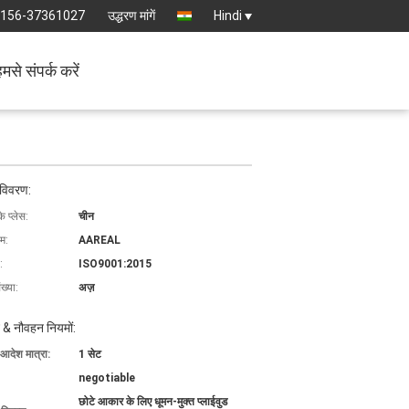
-156-37361027
उद्धरण मांगें
Hindi
मसे संपर्क करें
 विवरण:
के प्लेस:
चीन
ाम:
AAREAL
:
ISO9001:2015
ख्या:
अज़
 & नौवहन नियमों:
 आदेश मात्रा:
1 सेट
negotiable
छोटे आकार के लिए धूमन-मुक्त प्लाईवुड